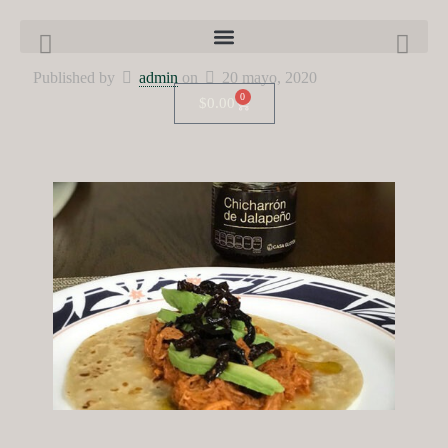
Published by
admin
on
20 mayo, 2020
0
$
0.00