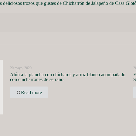
los deliciosos trozos que gustes de Chicharrón de Jalapeño de Casa Glot
20 mayo, 2020
2
Atún a la plancha con chícharos y arroz blanco acompañado
F
con chicharrones de serrano.
S
Read more