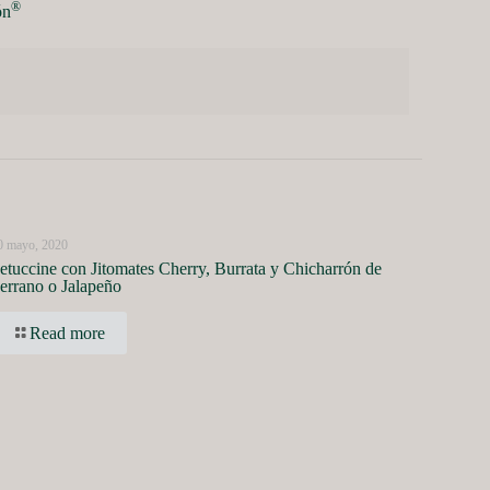
®
ón
0 mayo, 2020
etuccine con Jitomates Cherry, Burrata y Chicharrón de
errano o Jalapeño
Read more