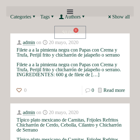
Categories
Tags
Authors
Show all
0
$
0.00
admin
on
20 mayo, 2020
Filete a a la pimienta negra con Papas con Crema y
Trufa, Perijil frito y chicharrón de jalapeño o serrano
Filete a a la pimienta negra con Papas con Crema y
Trufa, Perijil frito y chicharrón de jalapeño o serrano.
INGREDIENTES: 600 g de filete de
[…]
0
0
Read more
admin
on
20 mayo, 2020
Típico plato mexicano de Carnitas, Frijoles Refritos
Chicharrón de Cerdo, Cebolla, Cilantro y Chicharrón
de Serrano
Típico plato mexicano de Carnitas, Frijoles Refritos