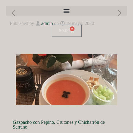
Published by
admin
on
19 mayo, 2020
0
$
0.00
Gazpacho con Pepino, Crutones y Chicharrón de
Serrano.