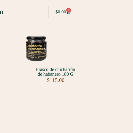
0
$
0.00
O
Frasco de chicharrón
de habanero 180 G
$
115.00