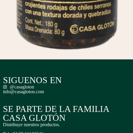
Frasco de chicharrón de serrano 180 G
SIGUENOS EN
$
115.00
@casagloton
AÑADIR AL CARRITO
info@casagloton.com
SE PARTE DE LA FAMILIA
CASA GLOTÓN
Distribuye nuestros productos.